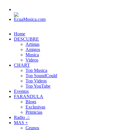
Home
DESCUBRE
Artistas
Amigos
Musica
Videos
CHART
Top Musica
Top SoundCould
Top Videos
Top YouTube
Eventos
FARANDULA
Blogs
Exclusivas
Primicias
Radio .::
MAS +
Grupos