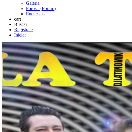
Galeria
Foros - (Forum)
Encuestas
cart
Buscar
Regístrate
Iniciar