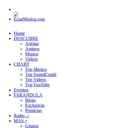
Home
DESCUBRE
Artistas
Amigos
Musica
Videos
CHART
Top Musica
Top SoundCould
Top Videos
Top YouTube
Eventos
FARANDULA
Blogs
Exclusivas
Primicias
Radio .::
MAS +
Grupos