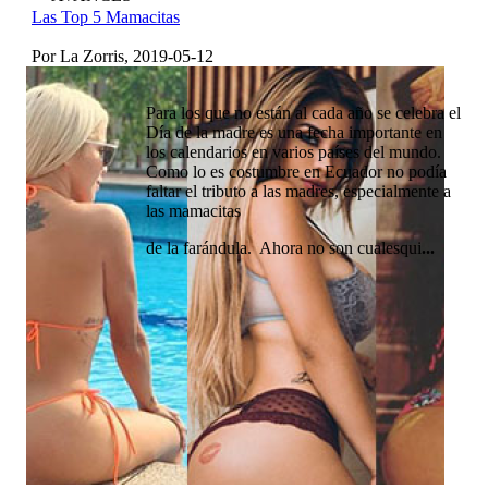
Las Top 5 Mamacitas
Por La Zorris, 2019-05-12
Para los que no están al cada año se celebra el
Día de la madre es una fecha importante en
los calendarios en varios países del mundo.
Como lo es costumbre en Ecuador no podía
faltar el tributo a las madres, especialmente a
las mamacitas
de la farándula. Ahora no son cualesqui
...