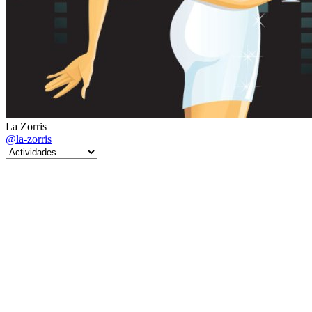
La Zorris
@la-zorris