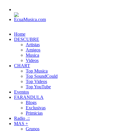
Home
DESCUBRE
Artistas
Amigos
Musica
Videos
CHART
Top Musica
Top SoundCould
Top Videos
Top YouTube
Eventos
FARANDULA
Blogs
Exclusivas
Primicias
Radio .::
MAS +
Grupos