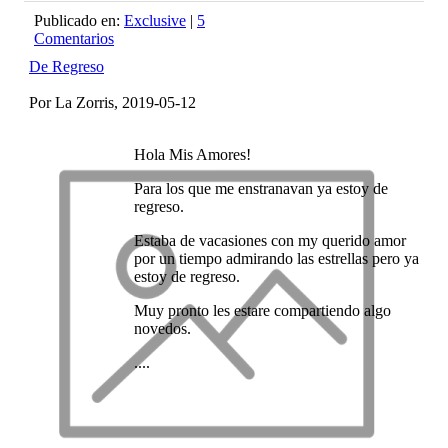
Publicado en:
Exclusive
|
5
Comentarios
De Regreso
Por La Zorris, 2019-05-12
Hola Mis Amores!
Para los que me enstranavan ya estoy de
regreso.
Estaba de vacasiones con my querido amor
por un tiempo admirando las estrellas pero ya
estoy de regreso.
Muy pronto les estare compartiendo algo
novedos.
....