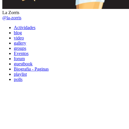
La Zorris
@la-zorris
Actividades
blog
video
gallery
groups
Eventos
forum
guestbook
Biografia - Paginas
playlist
polls