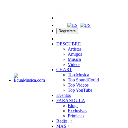
Regístrate
DESCUBRE
Artistas
Amigos
Musica
Videos
CHART
Top Musica
Top SoundCould
Top Videos
Top YouTube
Eventos
FARANDULA
Blogs
Exclusivas
Primicias
Radio .::
MAS +