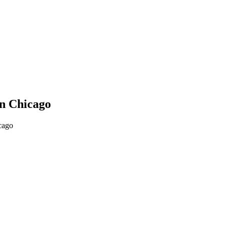
n Chicago
cago