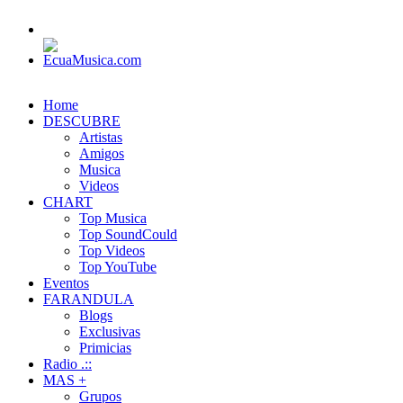
Home
DESCUBRE
Artistas
Amigos
Musica
Videos
CHART
Top Musica
Top SoundCould
Top Videos
Top YouTube
Eventos
FARANDULA
Blogs
Exclusivas
Primicias
Radio .::
MAS +
Grupos