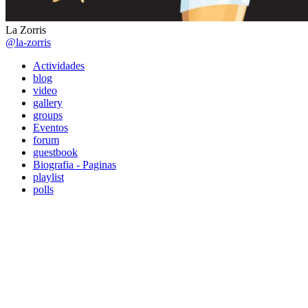
La Zorris
@la-zorris
Actividades
blog
video
gallery
groups
Eventos
forum
guestbook
Biografia - Paginas
playlist
polls