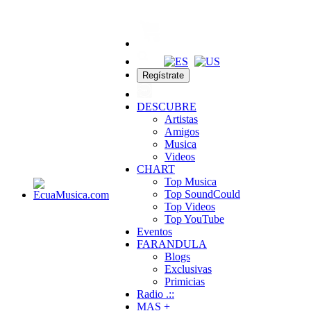
Regístrate
DESCUBRE
Artistas
Amigos
Musica
Videos
CHART
Top Musica
Top SoundCould
Top Videos
Top YouTube
Eventos
FARANDULA
Blogs
Exclusivas
Primicias
Radio .::
MAS +