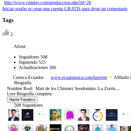
http://www.cntplay.com/produccion.php?id=26
Iniciar sesión or crear una cuenta GRATIS para dejar un comentario
Tags
2
About
Seguidores
508
Siguiendo
525
Actualizaciones
366
Cuenca Ecuador
www.ecuamusica.com/lazorris
Afiliado
Biografía
Nombre Real: Mari de los Chismez Seodomino: La Zorris....
Leer Biografía completa
Hazte Fanatico
508 Seguidores