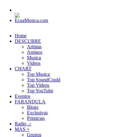
Home
DESCUBRE
Artistas
Amigos
Musica
Videos
CHART
Top Musica
Top SoundCould
Top Videos
Top YouTube
Eventos
FARANDULA
Blogs
Exclusivas
Primicias
Radio .::
MAS +
Grupos