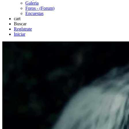
Galeria
Foros - (Forum)
Encuestas
cart
Buscar
Regístrate
Iniciar