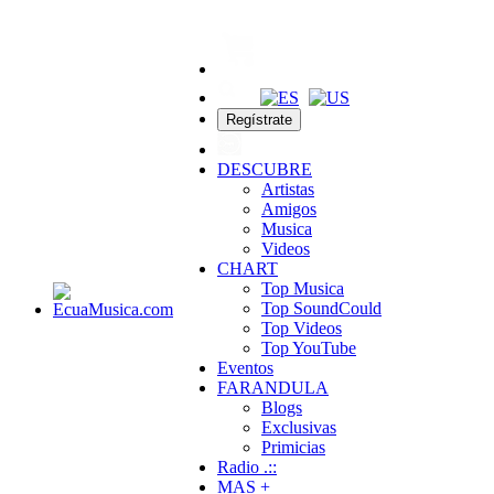
Regístrate
DESCUBRE
Artistas
Amigos
Musica
Videos
CHART
Top Musica
Top SoundCould
Top Videos
Top YouTube
Eventos
FARANDULA
Blogs
Exclusivas
Primicias
Radio .::
MAS +