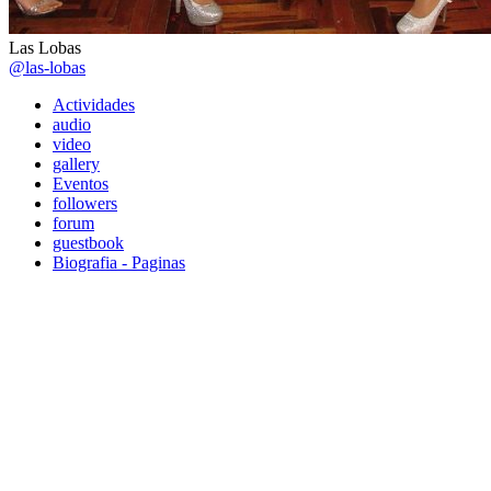
Las Lobas
@las-lobas
Actividades
audio
video
gallery
Eventos
followers
forum
guestbook
Biografia - Paginas