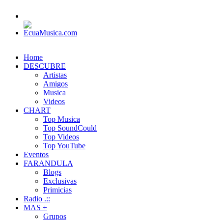
Home
DESCUBRE
Artistas
Amigos
Musica
Videos
CHART
Top Musica
Top SoundCould
Top Videos
Top YouTube
Eventos
FARANDULA
Blogs
Exclusivas
Primicias
Radio .::
MAS +
Grupos