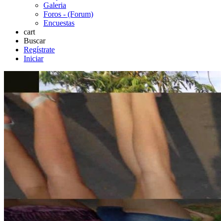
Galeria
Foros - (Forum)
Encuestas
cart
Buscar
Regístrate
Iniciar