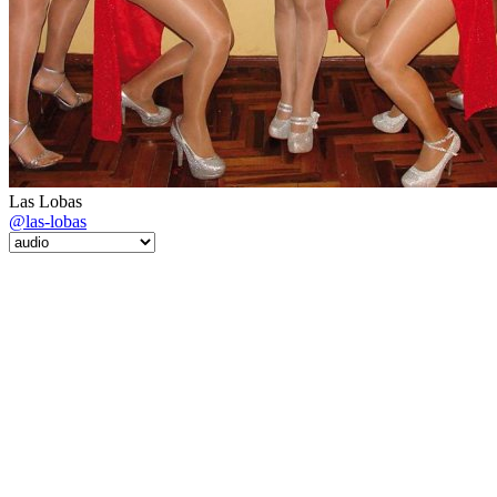
Las Lobas
@las-lobas