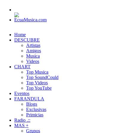
Home
DESCUBRE
Artistas
Amigos
Musica
Videos
CHART
Top Musica
Top SoundCould
Top Videos
Top YouTube
Eventos
FARANDULA
Blogs
Exclusivas
Primicias
Radio .::
MAS +
Grupos