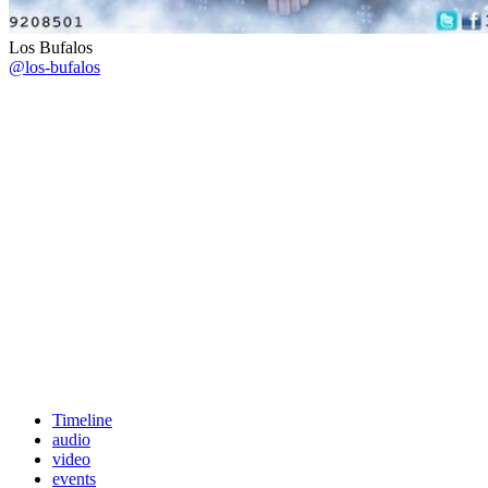
Los Bufalos
@los-bufalos
Timeline
audio
video
events