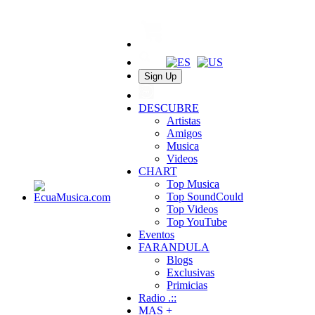
Sign Up
DESCUBRE
Artistas
Amigos
Musica
Videos
CHART
Top Musica
Top SoundCould
Top Videos
Top YouTube
Eventos
FARANDULA
Blogs
Exclusivas
Primicias
Radio .::
MAS +