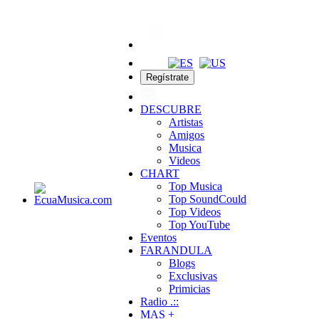
Regístrate
DESCUBRE
Artistas
Amigos
Musica
Videos
CHART
Top Musica
Top SoundCould
Top Videos
Top YouTube
Eventos
FARANDULA
Blogs
Exclusivas
Primicias
Radio .::
MAS +