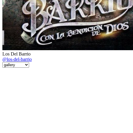
Los Del Barrio
@los-del-barrio