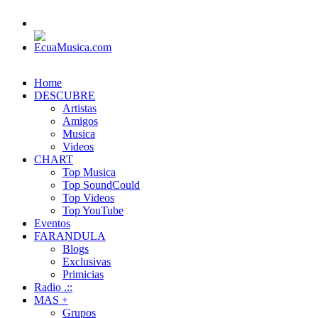
Home
DESCUBRE
Artistas
Amigos
Musica
Videos
CHART
Top Musica
Top SoundCould
Top Videos
Top YouTube
Eventos
FARANDULA
Blogs
Exclusivas
Primicias
Radio .::
MAS +
Grupos