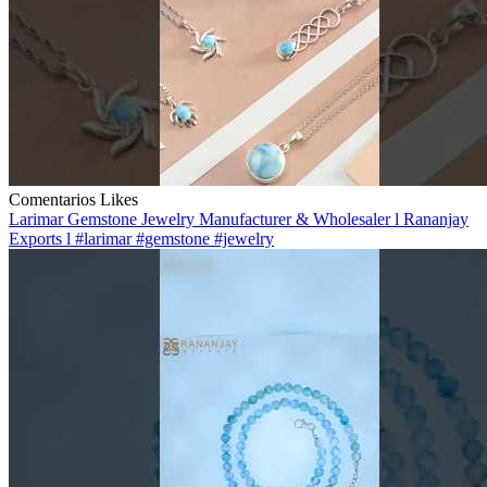
Comentarios
Likes
Larimar Gemstone Jewelry Manufacturer & Wholesaler l Rananjay
Exports l #larimar #gemstone #jewelry