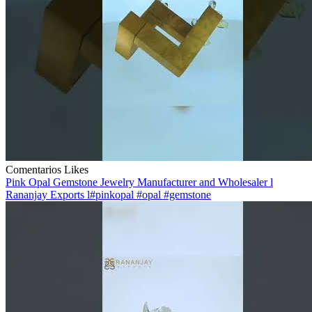
Comentarios
Likes
Pink Opal Gemstone Jewelry Manufacturer and Wholesaler l
Rananjay Exports l#pinkopal #opal #gemstone