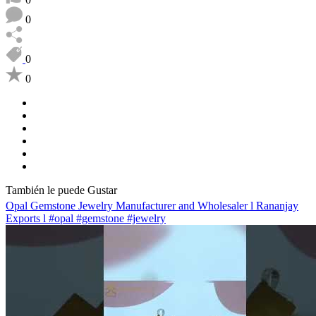
0
0
0
También le puede Gustar
Opal Gemstone Jewelry Manufacturer and Wholesaler l Rananjay
Exports l #opal #gemstone #jewelry