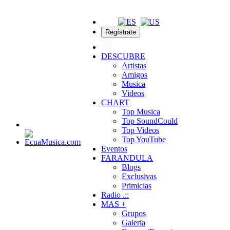
Regístrate
DESCUBRE
Artistas
Amigos
Musica
Videos
CHART
Top Musica
Top SoundCould
Top Videos
Top YouTube
Eventos
FARANDULA
Blogs
Exclusivas
Primicias
Radio .::
MAS +
Grupos
Galeria