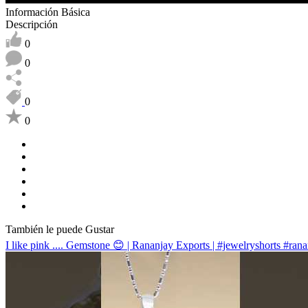
Información Básica
Descripción
0
0
0
0
También le puede Gustar
I like pink .... Gemstone 😊 | Rananjay Exports | #jewelryshorts #ran