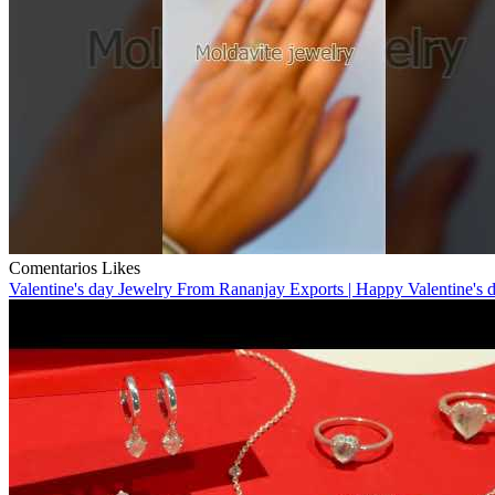
Comentarios
Likes
Valentine's day Jewelry From Rananjay Exports | Happy Valentine's 