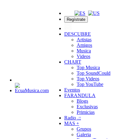
Regístrate
DESCUBRE
Artistas
Amigos
Musica
Videos
CHART
Top Musica
Top SoundCould
Top Videos
Top YouTube
Eventos
FARANDULA
Blogs
Exclusivas
Primicias
Radio .::
MAS +
Grupos
Galeria