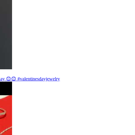
day 😊😊 #valentinesdayjewelry