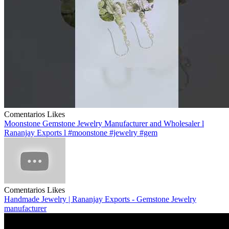
Comentarios
Likes
Moonstone Gemstone Jewelry Manufacturer and Wholesaler l
Rananjay Exports l #moonstone #jewelry #gem
Comentarios
Likes
Handmade Jewelry | Rananjay Exports - Gemstone Jewelry
manufacturer