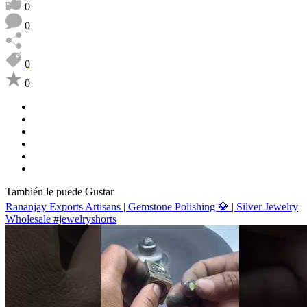
0
0
0
0
También le puede Gustar
Rananjay Exports Artisans | Gemstone Polishing 💎 | Silver Jewelry
Wholesale #jewelryshorts