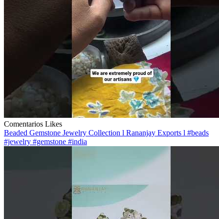
Comentarios
Likes
Beaded Gemstone Jewelry Collection l Rananjay Exports l #beads
#jewelry #gemstone #india