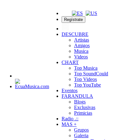
Regístrate
DESCUBRE
Artistas
Amigos
Musica
Videos
CHART
Top Musica
Top SoundCould
Top Videos
Top YouTube
Eventos
FARANDULA
Blogs
Exclusivas
Primicias
Radio .::
MAS +
Grupos
Galeria