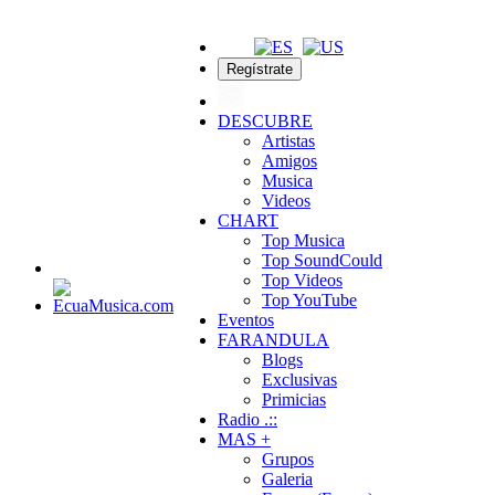
Regístrate
DESCUBRE
Artistas
Amigos
Musica
Videos
CHART
Top Musica
Top SoundCould
Top Videos
Top YouTube
Eventos
FARANDULA
Blogs
Exclusivas
Primicias
Radio .::
MAS +
Grupos
Galeria