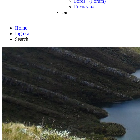
Foros - (Forum)
Encuestas
cart
Home
Ingresar
Search