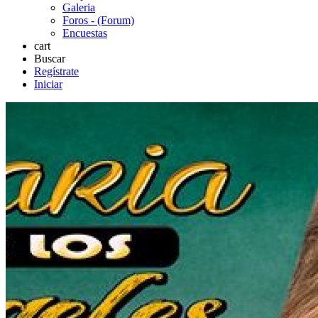
Galeria
Foros - (Forum)
Encuestas
cart
Buscar
Regístrate
Iniciar