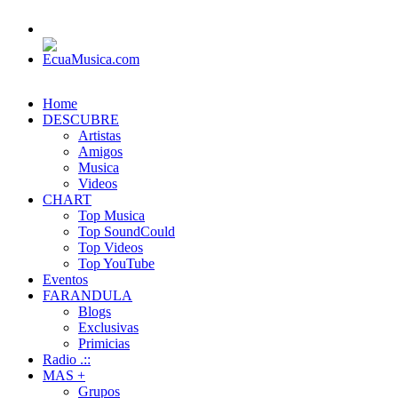
Home
DESCUBRE
Artistas
Amigos
Musica
Videos
CHART
Top Musica
Top SoundCould
Top Videos
Top YouTube
Eventos
FARANDULA
Blogs
Exclusivas
Primicias
Radio .::
MAS +
Grupos