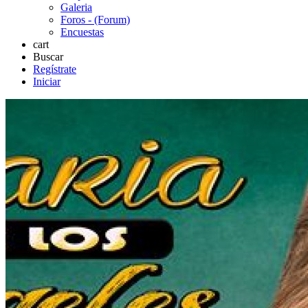
Galeria
Foros - (Forum)
Encuestas
cart
Buscar
Regístrate
Iniciar