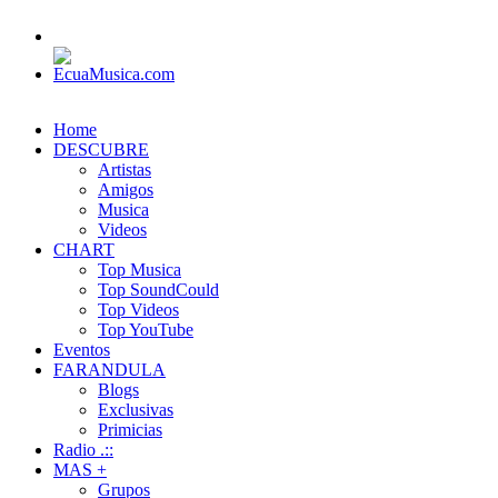
Home
DESCUBRE
Artistas
Amigos
Musica
Videos
CHART
Top Musica
Top SoundCould
Top Videos
Top YouTube
Eventos
FARANDULA
Blogs
Exclusivas
Primicias
Radio .::
MAS +
Grupos