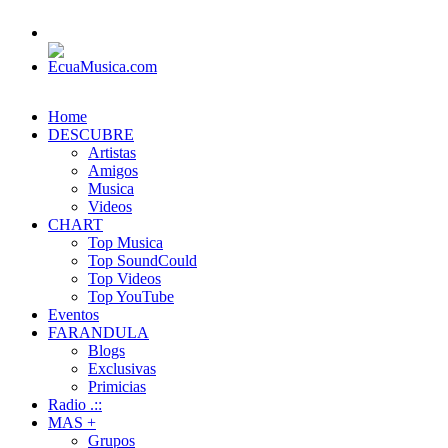
Home
DESCUBRE
Artistas
Amigos
Musica
Videos
CHART
Top Musica
Top SoundCould
Top Videos
Top YouTube
Eventos
FARANDULA
Blogs
Exclusivas
Primicias
Radio .::
MAS +
Grupos