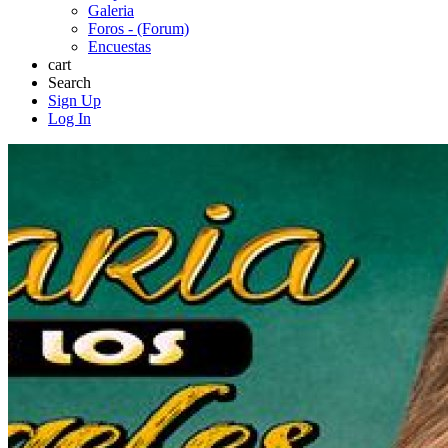
Galeria
Foros - (Forum)
Encuestas
cart
Search
Sign Up
Log In