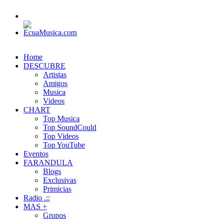
Home
DESCUBRE
Artistas
Amigos
Musica
Videos
CHART
Top Musica
Top SoundCould
Top Videos
Top YouTube
Eventos
FARANDULA
Blogs
Exclusivas
Primicias
Radio .::
MAS +
Grupos