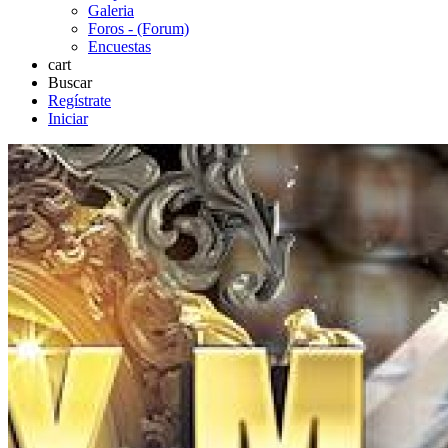
Galeria
Foros - (Forum)
Encuestas
cart
Buscar
Regístrate
Iniciar