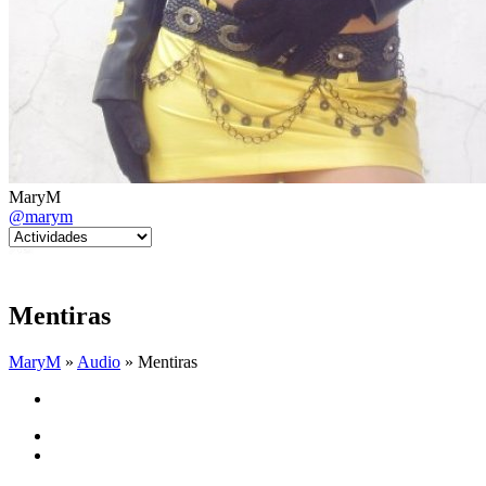
MaryM
@marym
Mentiras
MaryM
»
Audio
» Mentiras