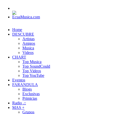
Home
DESCUBRE
Artistas
Amigos
Musica
Videos
CHART
Top Musica
Top SoundCould
Top Videos
Top YouTube
Eventos
FARANDULA
Blogs
Exclusivas
Primicias
Radio .::
MAS +
Grupos