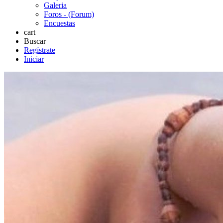
Galeria
Foros - (Forum)
Encuestas
cart
Buscar
Regístrate
Iniciar