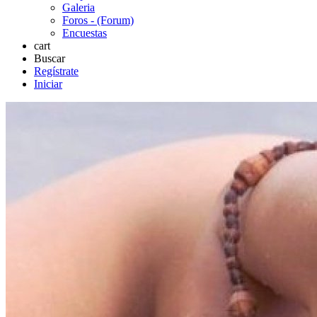
Galeria
Foros - (Forum)
Encuestas
cart
Buscar
Regístrate
Iniciar