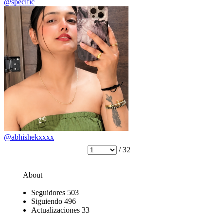
@specific
@abhishekxxxx
/ 32
About
Seguidores
503
Siguiendo
496
Actualizaciones
33