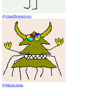
@chauffeurservice
@blackcruise