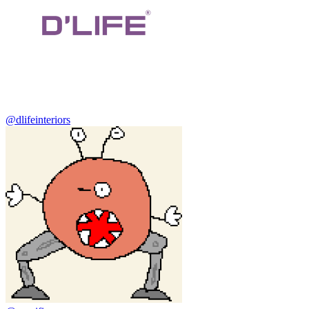
@dlifeinteriors