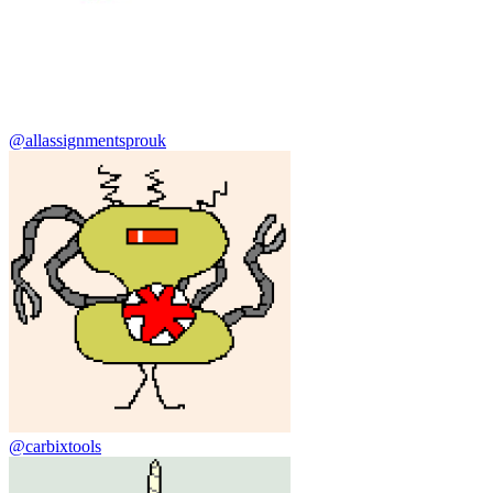
@allassignmentsprouk
@carbixtools