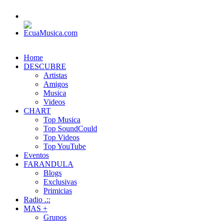
Home
DESCUBRE
Artistas
Amigos
Musica
Videos
CHART
Top Musica
Top SoundCould
Top Videos
Top YouTube
Eventos
FARANDULA
Blogs
Exclusivas
Primicias
Radio .::
MAS +
Grupos