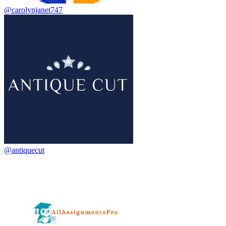
@carolynjanet747
@antiquecut