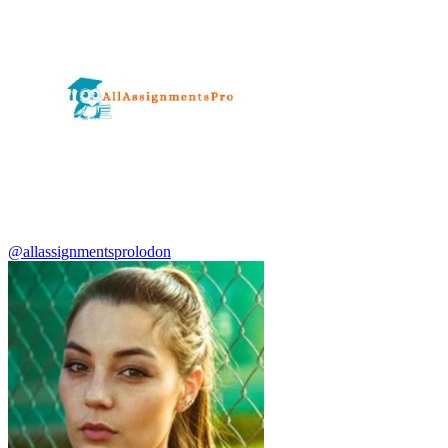
@allassignmentsprolodon