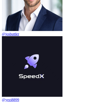
@josbuttler
@yezi8899