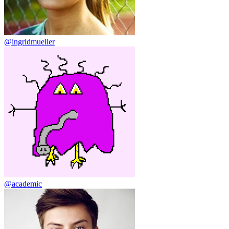
@ingridmueller
@academic