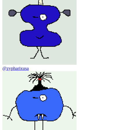
@zypharixusa