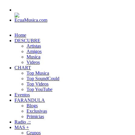
Home
DESCUBRE
Artistas
Amigos
Musica
Videos
CHART
Top Musica
Top SoundCould
Top Videos
Top YouTube
Eventos
FARANDULA
Blogs
Exclusivas
Primicias
Radio .::
MAS +
Grupos