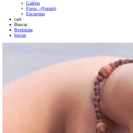
Galeria
Foros - (Forum)
Encuestas
cart
Buscar
Regístrate
Iniciar