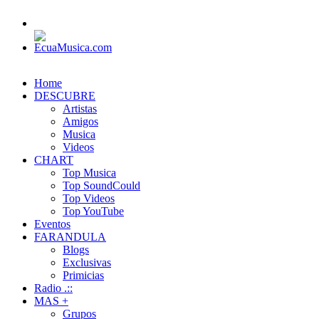
Home
DESCUBRE
Artistas
Amigos
Musica
Videos
CHART
Top Musica
Top SoundCould
Top Videos
Top YouTube
Eventos
FARANDULA
Blogs
Exclusivas
Primicias
Radio .::
MAS +
Grupos