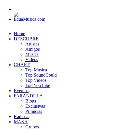
Home
DESCUBRE
Artistas
Amigos
Musica
Videos
CHART
Top Musica
Top SoundCould
Top Videos
Top YouTube
Eventos
FARANDULA
Blogs
Exclusivas
Primicias
Radio .::
MAS +
Grupos