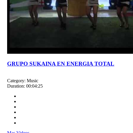
GRUPO SUKAINA EN ENERGIA TOTAL
Category:
Music
Duration:
00:04:25
Mas Videos