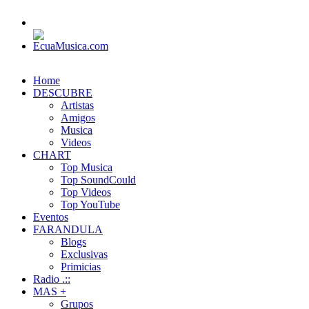
Home
DESCUBRE
Artistas
Amigos
Musica
Videos
CHART
Top Musica
Top SoundCould
Top Videos
Top YouTube
Eventos
FARANDULA
Blogs
Exclusivas
Primicias
Radio .::
MAS +
Grupos