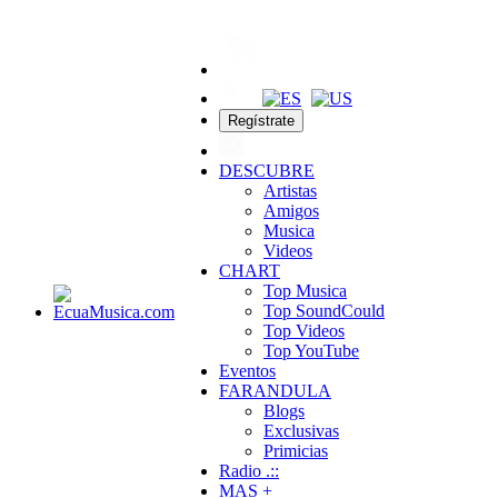
Regístrate
DESCUBRE
Artistas
Amigos
Musica
Videos
CHART
Top Musica
Top SoundCould
Top Videos
Top YouTube
Eventos
FARANDULA
Blogs
Exclusivas
Primicias
Radio .::
MAS +