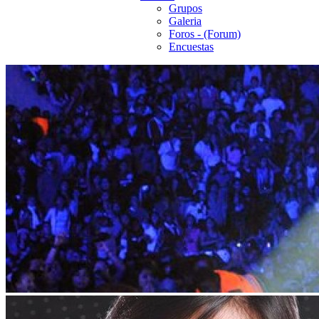
Grupos
Galeria
Foros - (Forum)
Encuestas