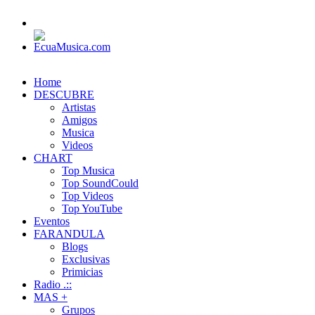
Home
DESCUBRE
Artistas
Amigos
Musica
Videos
CHART
Top Musica
Top SoundCould
Top Videos
Top YouTube
Eventos
FARANDULA
Blogs
Exclusivas
Primicias
Radio .::
MAS +
Grupos