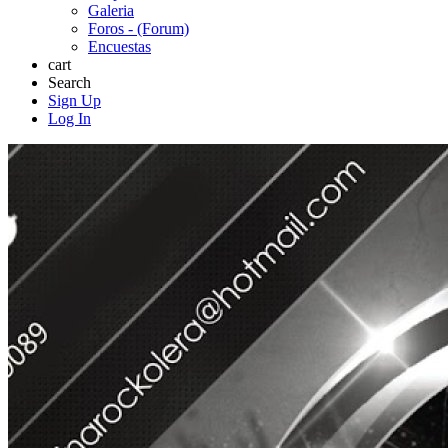
Galeria
Foros - (Forum)
Encuestas
cart
Search
Sign Up
Log In