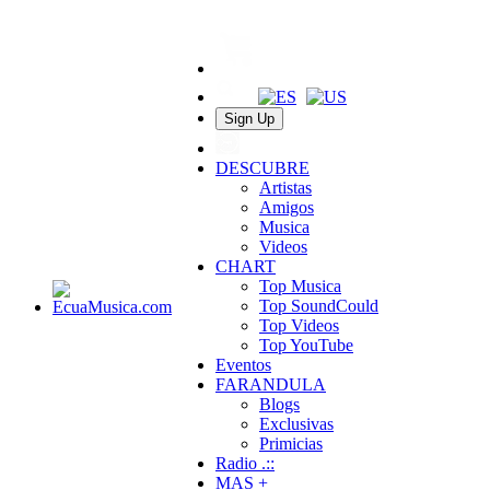
Sign Up
DESCUBRE
Artistas
Amigos
Musica
Videos
CHART
Top Musica
Top SoundCould
Top Videos
Top YouTube
Eventos
FARANDULA
Blogs
Exclusivas
Primicias
Radio .::
MAS +