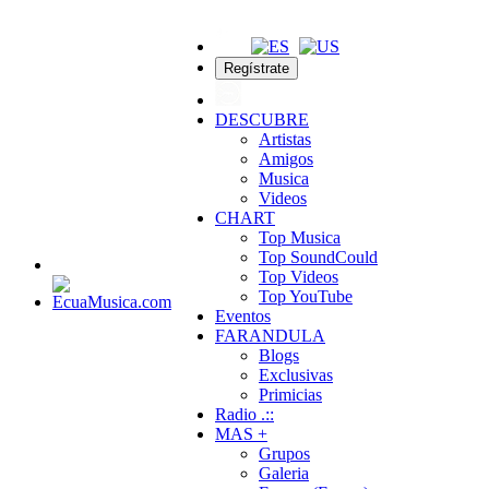
Regístrate
DESCUBRE
Artistas
Amigos
Musica
Videos
CHART
Top Musica
Top SoundCould
Top Videos
Top YouTube
Eventos
FARANDULA
Blogs
Exclusivas
Primicias
Radio .::
MAS +
Grupos
Galeria