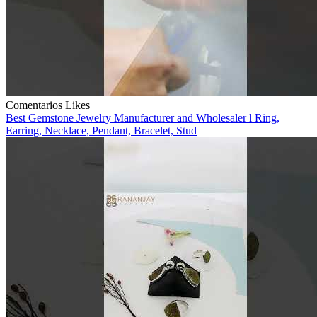
Comentarios
Likes
Best Gemstone Jewelry Manufacturer and Wholesaler l Ring,
Earring, Necklace, Pendant, Bracelet, Stud