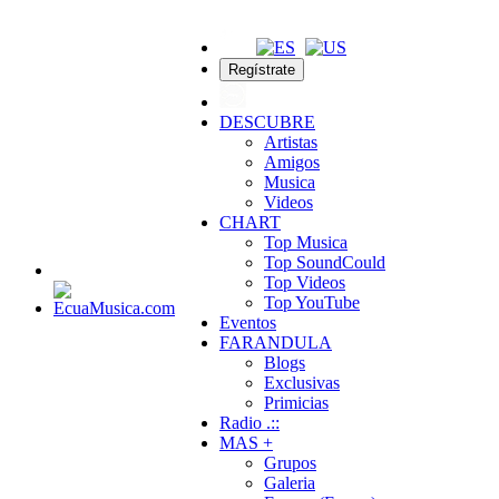
Regístrate
DESCUBRE
Artistas
Amigos
Musica
Videos
CHART
Top Musica
Top SoundCould
Top Videos
Top YouTube
Eventos
FARANDULA
Blogs
Exclusivas
Primicias
Radio .::
MAS +
Grupos
Galeria