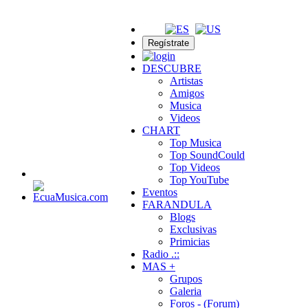
Regístrate
DESCUBRE
Artistas
Amigos
Musica
Videos
CHART
Top Musica
Top SoundCould
Top Videos
Top YouTube
Eventos
FARANDULA
Blogs
Exclusivas
Primicias
Radio .::
MAS +
Grupos
Galeria
Foros - (Forum)