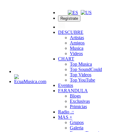
Regístrate
DESCUBRE
Artistas
Amigos
Musica
Videos
CHART
Top Musica
Top SoundCould
Top Videos
Top YouTube
Eventos
FARANDULA
Blogs
Exclusivas
Primicias
Radio .::
MAS +
Grupos
Galeria