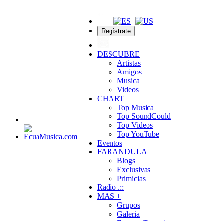
Regístrate
DESCUBRE
Artistas
Amigos
Musica
Videos
CHART
Top Musica
Top SoundCould
Top Videos
Top YouTube
Eventos
FARANDULA
Blogs
Exclusivas
Primicias
Radio .::
MAS +
Grupos
Galeria