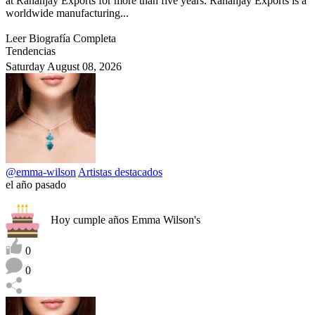
at Rananjay Exports for more than five years. Rananjay Exports is a
worldwide manufacturing...
Leer Biografía Completa
Tendencias
Saturday August 08, 2026
@emma-wilson
Artistas destacados
el año pasado
Hoy cumple años Emma Wilson's
0
0