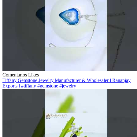
Comentarios
Likes
Tiffany Gemstone Jewelry Manufacturer & Wholesaler l Rananjay
Exports l #tiffany #gemstone #jewelry