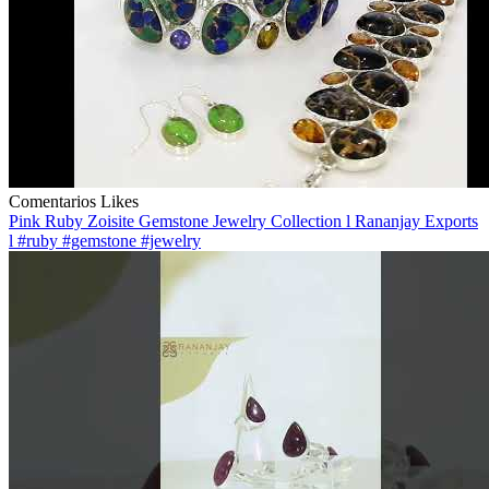
Comentarios
Likes
Pink Ruby Zoisite Gemstone Jewelry Collection l Rananjay Exports
l #ruby #gemstone #jewelry