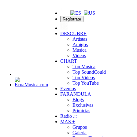
Regístrate
DESCUBRE
Artistas
Amigos
Musica
Videos
CHART
Top Musica
Top SoundCould
Top Videos
Top YouTube
Eventos
FARANDULA
Blogs
Exclusivas
Primicias
Radio .::
MAS +
Grupos
Galeria