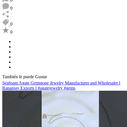
0
0
0
0
También le puede Gustar
Seafoam Agate Gemstone Jewelry Manufacturer and Wholesaler l
Rananjay Exports l #agatejewelry #gems