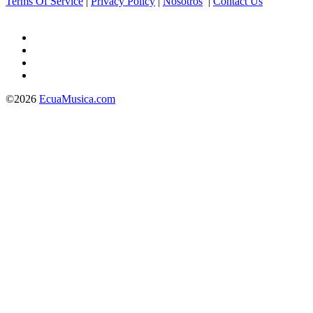
Terms Of Service
|
Privacy Policy
|
Nosotros
|
Contact Us
©2026
EcuaMusica.com