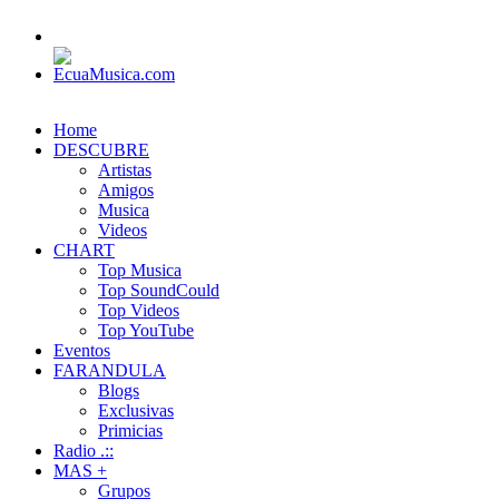
Home
DESCUBRE
Artistas
Amigos
Musica
Videos
CHART
Top Musica
Top SoundCould
Top Videos
Top YouTube
Eventos
FARANDULA
Blogs
Exclusivas
Primicias
Radio .::
MAS +
Grupos