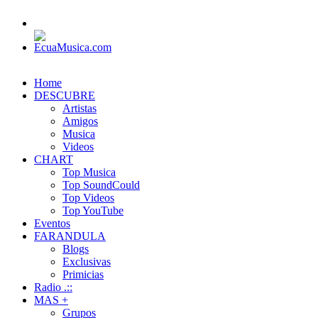
Home
DESCUBRE
Artistas
Amigos
Musica
Videos
CHART
Top Musica
Top SoundCould
Top Videos
Top YouTube
Eventos
FARANDULA
Blogs
Exclusivas
Primicias
Radio .::
MAS +
Grupos