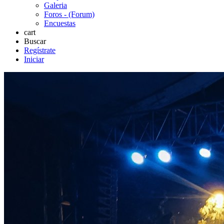
Galeria
Foros - (Forum)
Encuestas
cart
Buscar
Regístrate
Iniciar