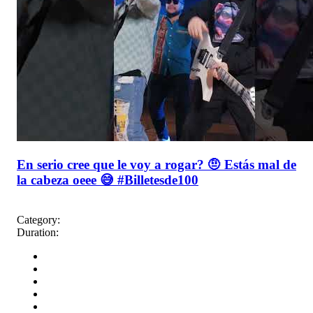
En serio cree que le voy a rogar? 🤨 Estás mal de
la cabeza oeee 😅 #Billetesde100
Category:
Duration: