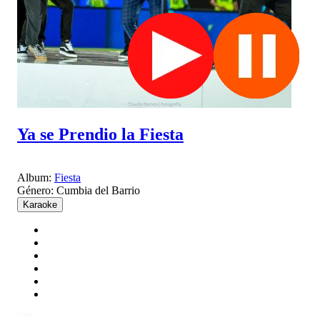
Ya se Prendio la Fiesta
Album:
Fiesta
Género:
Cumbia del Barrio
Karaoke