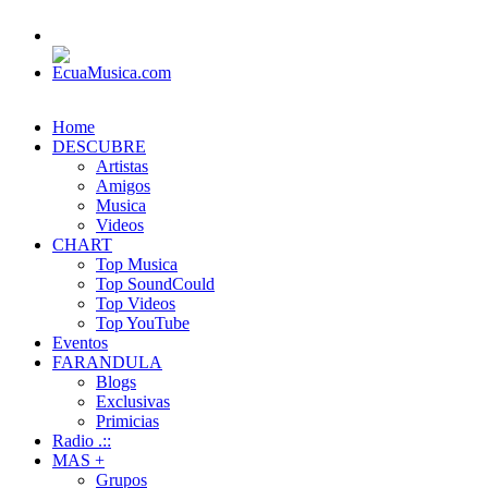
Home
DESCUBRE
Artistas
Amigos
Musica
Videos
CHART
Top Musica
Top SoundCould
Top Videos
Top YouTube
Eventos
FARANDULA
Blogs
Exclusivas
Primicias
Radio .::
MAS +
Grupos