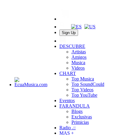
Sign Up
DESCUBRE
Artistas
Amigos
Musica
Videos
CHART
Top Musica
Top SoundCould
Top Videos
Top YouTube
Eventos
FARANDULA
Blogs
Exclusivas
Primicias
Radio .::
MAS +