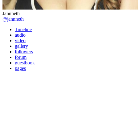
Jannneth
@jannneth
Timeline
audio
video
gallery
followers
forum
guestbook
pages