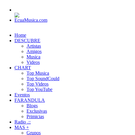
Home
DESCUBRE
Artistas
Amigos
Musica
Videos
CHART
Top Musica
Top SoundCould
Top Videos
Top YouTube
Eventos
FARANDULA
Blogs
Exclusivas
Primicias
Radio .::
MAS +
Grupos