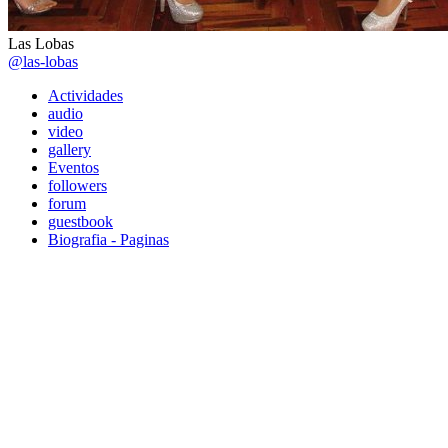
Las Lobas
@las-lobas
Actividades
audio
video
gallery
Eventos
followers
forum
guestbook
Biografia - Paginas