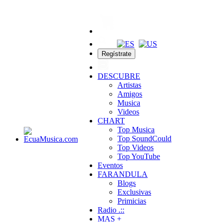
Regístrate
DESCUBRE
Artistas
Amigos
Musica
Videos
CHART
Top Musica
Top SoundCould
Top Videos
Top YouTube
Eventos
FARANDULA
Blogs
Exclusivas
Primicias
Radio .::
MAS +