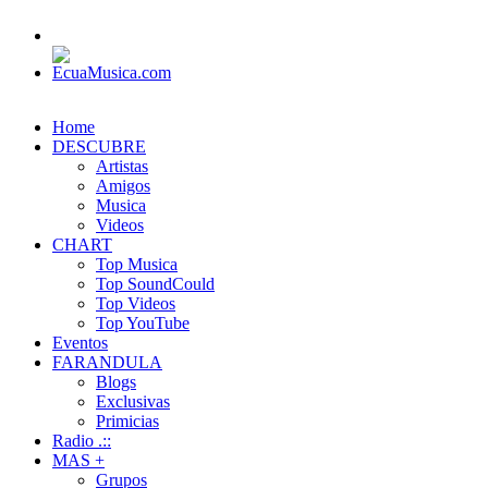
Home
DESCUBRE
Artistas
Amigos
Musica
Videos
CHART
Top Musica
Top SoundCould
Top Videos
Top YouTube
Eventos
FARANDULA
Blogs
Exclusivas
Primicias
Radio .::
MAS +
Grupos