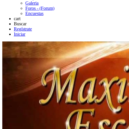
Galeria
Foros - (Forum)
Encuestas
cart
Buscar
Regístrate
Iniciar