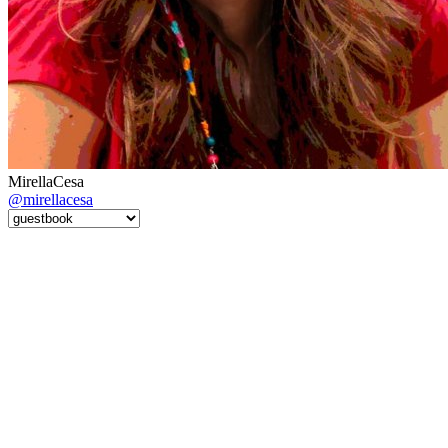
MirellaCesa
@mirellacesa