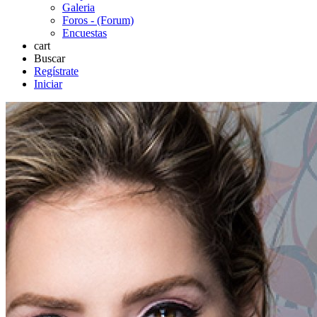
Galeria
Foros - (Forum)
Encuestas
cart
Buscar
Regístrate
Iniciar