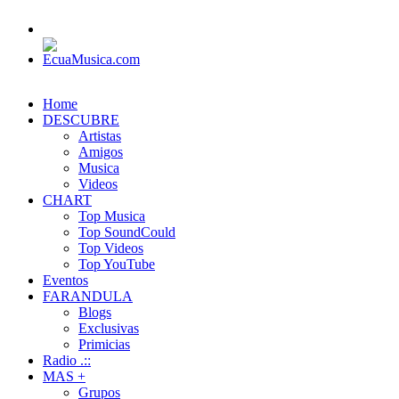
Home
DESCUBRE
Artistas
Amigos
Musica
Videos
CHART
Top Musica
Top SoundCould
Top Videos
Top YouTube
Eventos
FARANDULA
Blogs
Exclusivas
Primicias
Radio .::
MAS +
Grupos