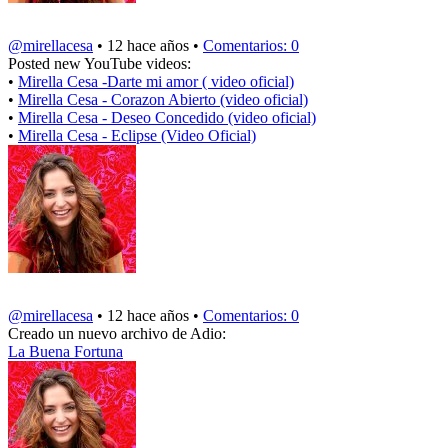
@mirellacesa
• 12 hace años •
Comentarios: 0
Posted new YouTube videos:
•
Mirella Cesa -Darte mi amor ( video oficial)
•
Mirella Cesa - Corazon Abierto (video oficial)
•
Mirella Cesa - Deseo Concedido (video oficial)
•
Mirella Cesa - Eclipse (Video Oficial)
@mirellacesa
• 12 hace años •
Comentarios: 0
Creado un nuevo archivo de Adio:
La Buena Fortuna