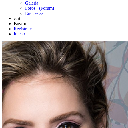
Galeria
Foros - (Forum)
Encuestas
cart
Buscar
Regístrate
Iniciar