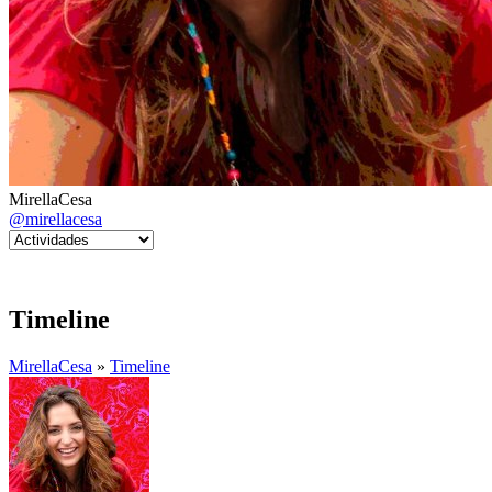
MirellaCesa
@mirellacesa
Timeline
MirellaCesa
»
Timeline