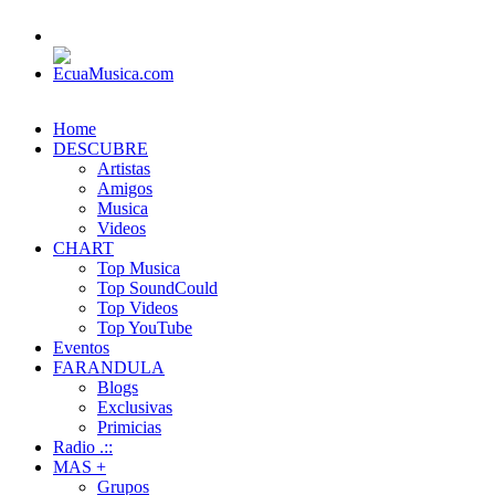
Home
DESCUBRE
Artistas
Amigos
Musica
Videos
CHART
Top Musica
Top SoundCould
Top Videos
Top YouTube
Eventos
FARANDULA
Blogs
Exclusivas
Primicias
Radio .::
MAS +
Grupos