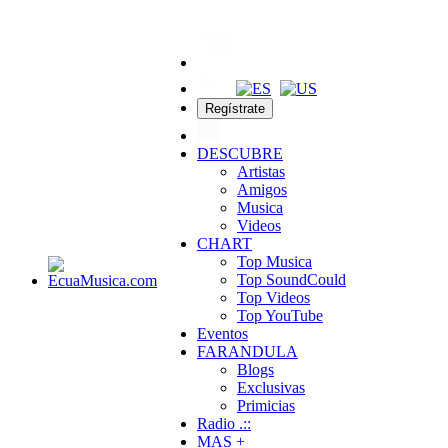
Regístrate
DESCUBRE
Artistas
Amigos
Musica
Videos
CHART
Top Musica
Top SoundCould
Top Videos
Top YouTube
Eventos
FARANDULA
Blogs
Exclusivas
Primicias
Radio .::
MAS +