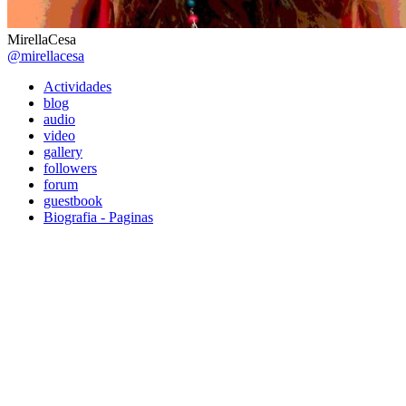
MirellaCesa
@mirellacesa
Actividades
blog
audio
video
gallery
followers
forum
guestbook
Biografia - Paginas