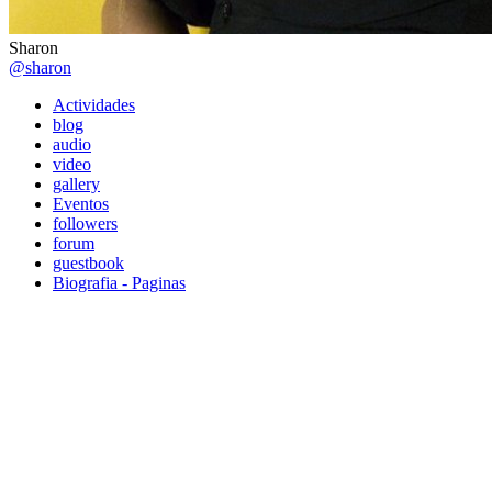
Sharon
@sharon
Actividades
blog
audio
video
gallery
Eventos
followers
forum
guestbook
Biografia - Paginas