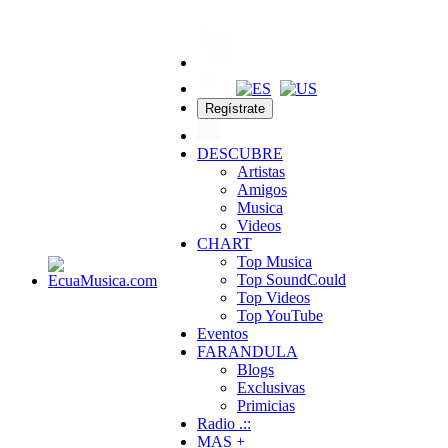
Regístrate
DESCUBRE
Artistas
Amigos
Musica
Videos
CHART
Top Musica
Top SoundCould
Top Videos
Top YouTube
Eventos
FARANDULA
Blogs
Exclusivas
Primicias
Radio .::
MAS +