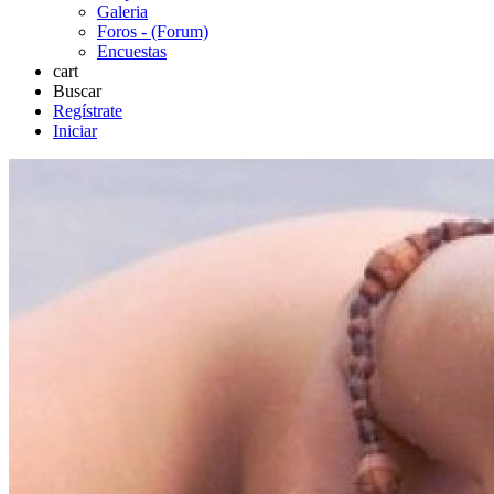
Galeria
Foros - (Forum)
Encuestas
cart
Buscar
Regístrate
Iniciar