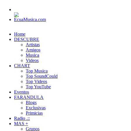
Home
DESCUBRE
Artistas
Amigos
Musica
Videos
CHART
Top Musica
Top SoundCould
Top Videos
Top YouTube
Eventos
FARANDULA
Blogs
Exclusivas
Primicias
Radio .::
MAS +
Grupos