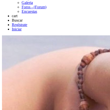
Galeria
Foros - (Forum)
Encuestas
cart
Buscar
Regístrate
Iniciar