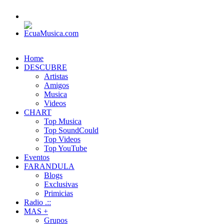
Home
DESCUBRE
Artistas
Amigos
Musica
Videos
CHART
Top Musica
Top SoundCould
Top Videos
Top YouTube
Eventos
FARANDULA
Blogs
Exclusivas
Primicias
Radio .::
MAS +
Grupos